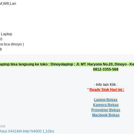
Wifi,Lan
 Laptop
20
ya bca dinoyo )
8
aptop bisa langsung ke toko : Dinoyolaptop : Jl. MT. Haryono No.20, Dinoyo -
0812-3355-568
- Info lain Klik :
"
Ready Stok Hari ini :
Laptop Bekas
Kamera Bekas
Proyektor Bekas
Macbook Bekas
ost
 Asus X441MA Intel N4000 1,1Ghz