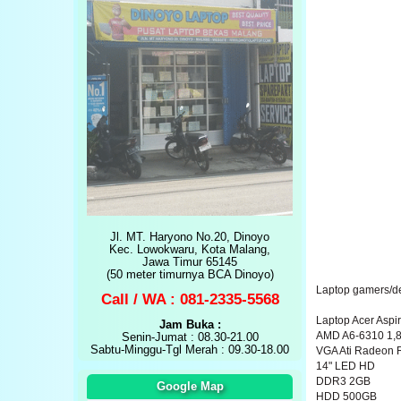
Jl. MT. Haryono No.20, Dinoyo
Kec. Lowokwaru, Kota Malang,
Jawa Timur 65145
(50 meter timurnya BCA Dinoyo)
Laptop gamers/d
Call / WA : 081-2335-5568
Laptop Acer Aspi
Jam Buka :
AMD A6-6310 1,
Senin-Jumat : 08.30-21.00
Sabtu-Minggu-Tgl Merah : 09.30-18.00
VGA Ati Radeon 
14" LED HD
DDR3 2GB
Google Map
HDD 500GB