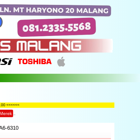
30 - 18.00 <<<<<<
Merek
..
 A6-6310