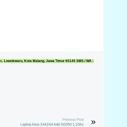
 Kec. Lowokwaru, Kota Malang, Jawa Timur 65145 SMS / WA :
Previous Post
Laptop Asus X441NA Intel N3350 1,1Ghz