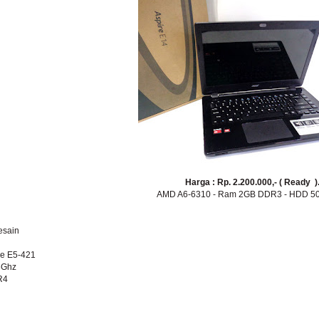
Harga : Rp. 2.200.000,- ( Ready )
AMD A6-6310 - Ram 2GB DDR3 - HDD 5
esain
re E5-421
8Ghz
R4