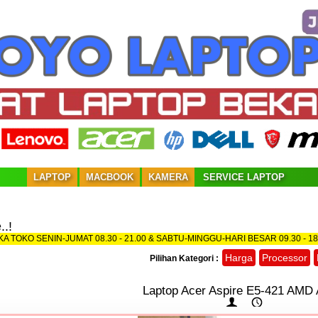
LAPTOP
MACBOOK
KAMERA
SERVICE LAPTOP
.!
JAM BUKA TOKO SENIN-JUMAT 08.30 - 21.00 & SABTU-MINGGU-HARI BESAR 09.
Harga
Processor
Pilihan Kategori :
Laptop Acer Aspire E5-421 AMD