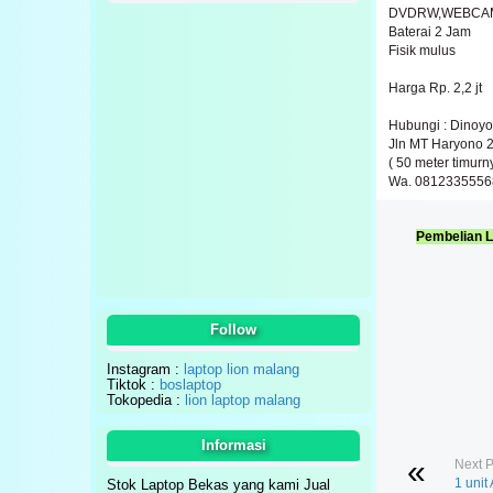
DVDRW,WEBCAM,
Baterai 2 Jam
Fisik mulus
Harga Rp. 2,2 jt
Hubungi : Dinoyo
Jln MT Haryono 
( 50 meter timurn
Wa. 0812335556
Pembelian L
Follow
Instagram :
laptop lion malang
Tiktok :
boslaptop
Tokopedia :
lion laptop malang
Informasi
Next P
1 unit
Stok Laptop Bekas yang kami Jual