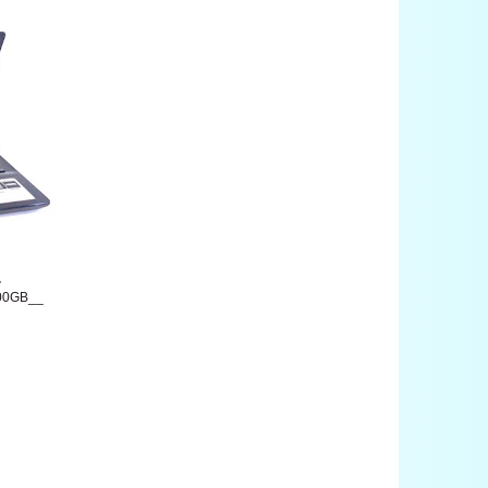
.
00GB__