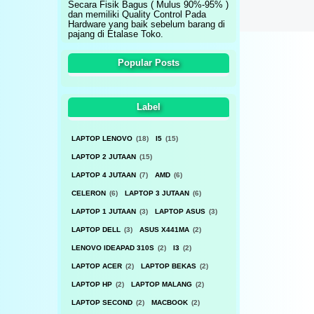
Secara Fisik Bagus ( Mulus 90%-95% )
dan memiliki Quality Control Pada
Hardware yang baik sebelum barang di
pajang di Etalase Toko.
Popular Posts
Label
LAPTOP LENOVO
(18)
I5
(15)
LAPTOP 2 JUTAAN
(15)
LAPTOP 4 JUTAAN
(7)
AMD
(6)
CELERON
(6)
LAPTOP 3 JUTAAN
(6)
LAPTOP 1 JUTAAN
(3)
LAPTOP ASUS
(3)
LAPTOP DELL
(3)
ASUS X441MA
(2)
LENOVO IDEAPAD 310S
(2)
I3
(2)
LAPTOP ACER
(2)
LAPTOP BEKAS
(2)
LAPTOP HP
(2)
LAPTOP MALANG
(2)
LAPTOP SECOND
(2)
MACBOOK
(2)