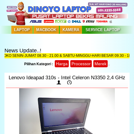
LAPTOP
MACBOOK
KAMERA
SERVICE LAPTOP
News Update..!
KA TOKO SENIN-JUMAT 08.30 - 21.00 & SABTU-MINGGU-HARI BESAR 09.30 - 1
Harga
Processor
Merek
Pilihan Kategori :
..
Lenovo Ideapad 310s - Intel Celeron N3350 2,4 GHz