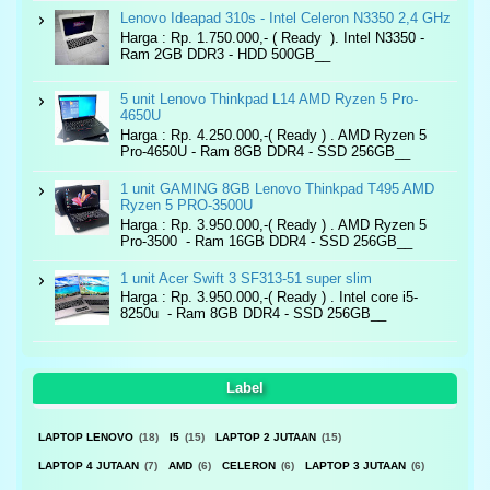
Lenovo Ideapad 310s - Intel Celeron N3350 2,4 GHz
Harga : Rp. 1.750.000,- ( Ready ). Intel N3350 -
Ram 2GB DDR3 - HDD 500GB__
5 unit Lenovo Thinkpad L14 AMD Ryzen 5 Pro-
4650U
Harga : Rp. 4.250.000,-( Ready ) . AMD Ryzen 5
Pro-4650U - Ram 8GB DDR4 - SSD 256GB__
1 unit GAMING 8GB Lenovo Thinkpad T495 AMD
Ryzen 5 PRO-3500U
Harga : Rp. 3.950.000,-( Ready ) . AMD Ryzen 5
Pro-3500 - Ram 16GB DDR4 - SSD 256GB__
1 unit Acer Swift 3 SF313-51 super slim
Harga : Rp. 3.950.000,-( Ready ) . Intel core i5-
8250u - Ram 8GB DDR4 - SSD 256GB__
Label
LAPTOP LENOVO
(18)
I5
(15)
LAPTOP 2 JUTAAN
(15)
LAPTOP 4 JUTAAN
(7)
AMD
(6)
CELERON
(6)
LAPTOP 3 JUTAAN
(6)