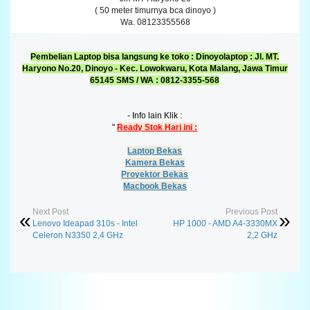
( 50 meter timurnya bca dinoyo )
Wa. 08123355568
Pembelian Laptop bisa langsung ke toko : Dinoyolaptop : Jl. MT.
Haryono No.20, Dinoyo - Kec. Lowokwaru, Kota Malang, Jawa Timur
65145 SMS / WA : 0812-3355-568
- Info lain Klik :
"
Ready Stok Hari ini :
Laptop Bekas
Kamera Bekas
Proyektor Bekas
Macbook Bekas
Next Post
Previous Post
Lenovo Ideapad 310s - Intel
HP 1000 - AMD A4-3330MX
Celeron N3350 2,4 GHz
2,2 GHz